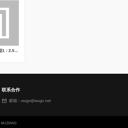
金属玩具合金手军事模型1：2.5 沙漠之鹰手枪模型
联系合作
邮箱：
wugx@wugx.net
Y
MUZIANG